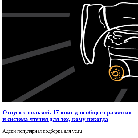
Отпуск с пользой: 17 книг для общего развития
и система чтения для тех, кому некогда
Адски популярная подборка для vc.ru