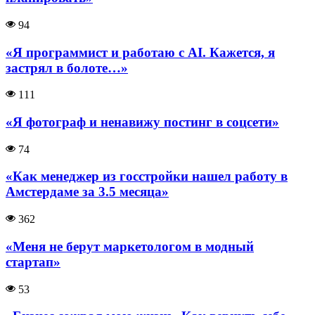
94
«Я программист и работаю с AI. Кажется, я
застрял в болоте…»
111
«Я фотограф и ненавижу постинг в соцсети»
74
«Как менеджер из госстройки нашел работу в
Амстердаме за 3.5 месяца»
362
«Меня не берут маркетологом в модный
стартап»
53