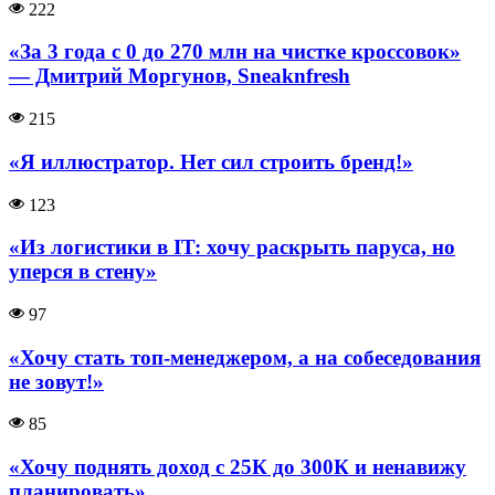
222
«За 3 года с 0 до 270 млн на чистке кроссовок»
— Дмитрий Моргунов, Sneaknfresh
215
«Я иллюстратор. Нет сил строить бренд!»
123
«Из логистики в IT: хочу раскрыть паруса, но
уперся в стену»
97
«Хочу стать топ-менеджером, а на собеседования
не зовут!»
85
«Хочу поднять доход с 25К до 300К и ненавижу
планировать»