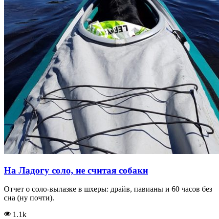
На Ладогу соло, не считая собаки
Отчет о соло-вылазке в шхеры: драйв, павианы и 60 часов без
сна (ну почти).
1.1k