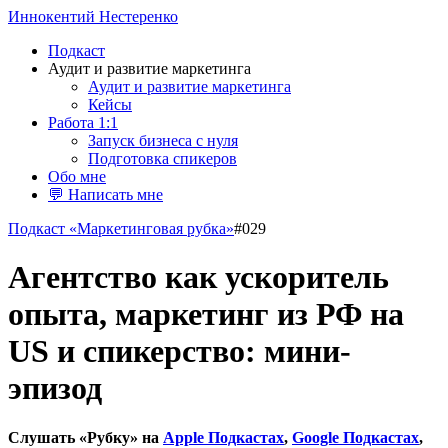
Иннокентий Нестеренко
Подкаст
Аудит и развитие маркетинга
Аудит и развитие маркетинга
Кейсы
Работа 1:1
Запуск бизнеса с нуля
Подготовка спикеров
Обо мне
💬 Написать мне
Подкаст «Маркетинговая рубка»
#029
Агентство как ускоритель
опыта, маркетинг из РФ на
US и спикерство: мини-
эпизод
Слушать «Рубку» на
Apple Подкастах
,
Google Подкаст
ах
,