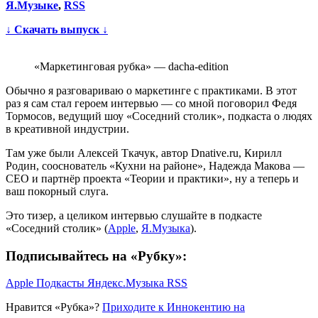
Я.Музыке
,
RSS
↓ Скачать выпуск ↓
«Маркетинговая рубка» — dacha-edition
Обычно я разговариваю о маркетинге с практиками. В этот
раз я сам стал героем интервью — со мной поговорил Федя
Тормосов, ведущий шоу «Соседний столик», подкаста о людях
в креативной индустрии.
Там уже были Алексей Ткачук, автор Dnative.ru, Кирилл
Родин, сооснователь «Кухни на районе», Надежда Макова —
CEO и партнёр проекта «Теории и практики», ну а теперь и
ваш покорный слуга.
Это тизер, а целиком интервью слушайте в подкасте
«Соседний столик» (
Apple
,
Я.Музыка
).
Подписывайтесь на «Рубку»:
Apple Подкасты
Яндекс.Музыка
RSS
Нравится «Рубка»?
Приходите к Иннокентию на