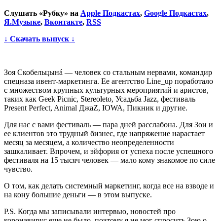
Слушать «Рубку» на
Apple Подкастах
,
Google Подкастах
,
Я.Музыке
,
Вконтакте
,
RSS
↓ Скачать выпуск ↓
Зоя Скобельцынá — человек со стальным нервами, командир
спецназа ивент-маркетинга. Ее агентство Line_up поработало
с множеством крупных культурных мероприятий и аристов,
таких как Geek Picnic, Stereoleto, Усадьба Jazz, фестиваль
Present Perfect, Animal ДжаZ, IOWA, Пикник и другие.
Для нас с вами фестиваль — пара дней расслабона. Для Зои и
ее клиентов это трудный бизнес, где напряжение нарастает
месяц за месяцем, а количество неопределенности
зашкаливает. Впрочем, и эйфория от успеха после успешного
фестиваля на 15 тысяч человек — мало кому знакомое по силе
чувство.
О том, как делать системный маркетинг, когда все на взводе и
на кону большие деньги — в этом выпуске.
P.S. Когда мы записывали интервью, новостей про
коронавирус еще не было, поэтому я не мог спросить Зою о